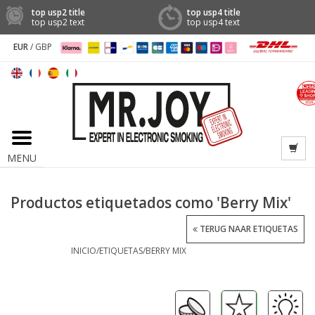
top usp2 title
top usp4 title
top usp2 text
top usp4 text
EUR
/
GBP
MENU
Productos etiquetados como 'Berry Mix'
TERUG NAAR ETIQUETAS
INICIO
/
ETIQUETAS
/
BERRY MIX