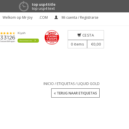
top usp4 title
top usp4 text
Welkom op Mr-Joy
.COM
Mi cuenta / Registrarse
CESTA
0
items
€0,00
INICIO
/
ETIQUETAS
/
LIQUID GOLD
TERUG NAAR ETIQUETAS