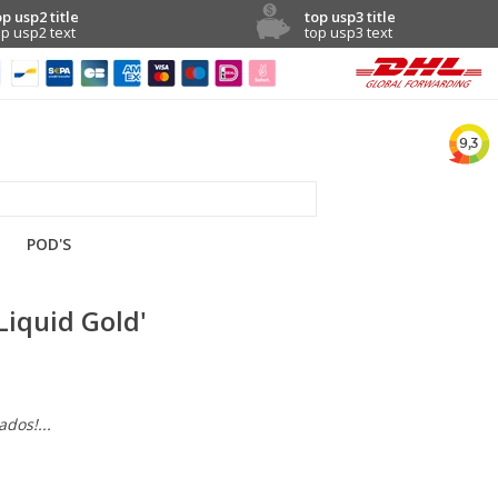
op usp2 title
top usp3 title
op usp2 text
top usp3 text
POD'S
Liquid Gold'
dos!...