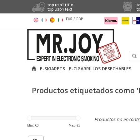
top usp1 title
t
top usp1 text
t
EUR
/
GBP
E-SIGARETS
E-CIGARRILLOS DESECHABLES
Productos etiquetados como '
Productos no encontra
Min: €
0
Max: €
5