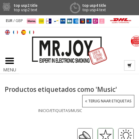
top usp2 title
top usp4 title
top usp2 text
top usp4 text
EUR
/
GBP
MENU
Productos etiquetados como 'Music'
TERUG NAAR ETIQUETAS
INICIO
/
ETIQUETAS
/
MUSIC