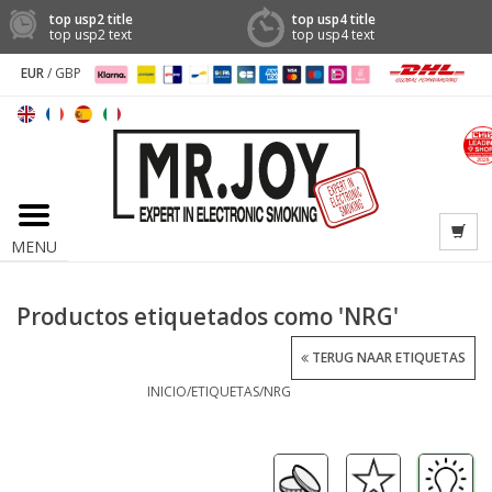
top usp2 title
top usp4 title
top usp2 text
top usp4 text
EUR
/
GBP
MENU
Productos etiquetados como 'NRG'
TERUG NAAR ETIQUETAS
INICIO
/
ETIQUETAS
/
NRG