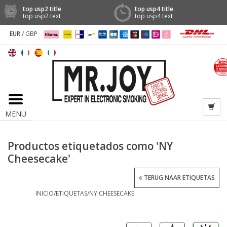
top usp2 title
top usp4 title
top usp2 text
top usp4 text
EUR
/
GBP
MENU
Productos etiquetados como 'NY
Cheesecake'
TERUG NAAR ETIQUETAS
INICIO
/
ETIQUETAS
/
NY CHEESECAKE