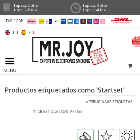
top usp2 title
top usp4 title
top usp2 text
top usp4 text
EUR
/
GBP
MENU
Productos etiquetados como 'Startset'
TERUG NAAR ETIQUETAS
INICIO
/
ETIQUETAS
/
STARTSET