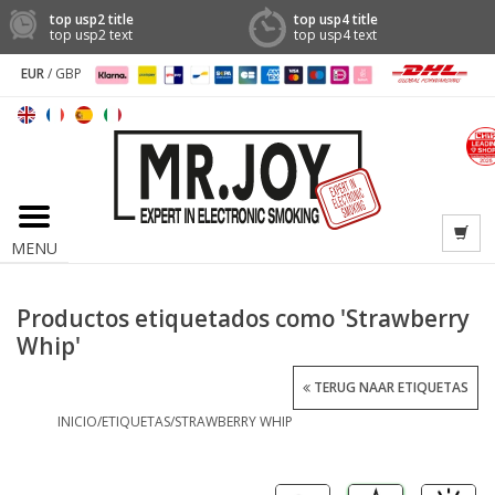
top usp2 title
top usp4 title
top usp2 text
top usp4 text
EUR
/
GBP
MENU
Productos etiquetados como 'Strawberry
Whip'
TERUG NAAR ETIQUETAS
INICIO
/
ETIQUETAS
/
STRAWBERRY WHIP