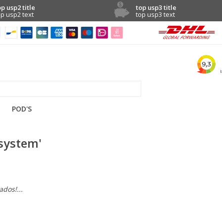
op usp2 title
top usp3 title
op usp2 text
top usp3 text
POD'S
system'
dos!...