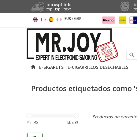
top usp1 title
t
top usp1 text
t
EUR
/
GBP
E-SIGARETS
E-CIGARRILLOS DESECHABLES
Productos etiquetados como '
Productos no encontra
Min: €
0
Max: €
5