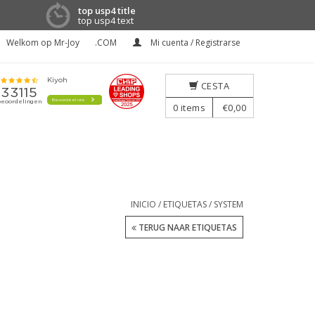
top usp4 title
top usp4 text
Welkom op Mr-Joy
.COM
Mi cuenta / Registrarse
CESTA
0
items
€0,00
INICIO
/
ETIQUETAS
/
SYSTEM
TERUG NAAR ETIQUETAS