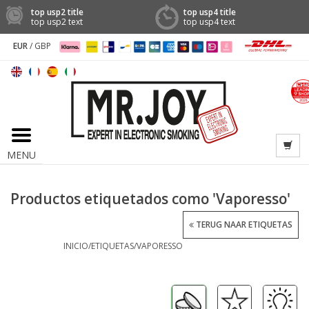
top usp2 title
top usp4 title
top usp2 text
top usp4 text
EUR
/
GBP
MENU
Productos etiquetados como 'Vaporesso'
TERUG NAAR ETIQUETAS
INICIO
/
ETIQUETAS
/
VAPORESSO