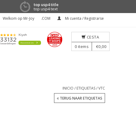
top usp4 title
top usp4 text
Welkom op Mr-Joy
.COM
Mi cuenta / Registrarse
CESTA
0
items
€0,00
INICIO
/
ETIQUETAS
/
VTC
TERUG NAAR ETIQUETAS