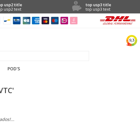
op usp2 title
top usp3 title
op usp2 text
top usp3 text
POD'S
VTC'
dos!...