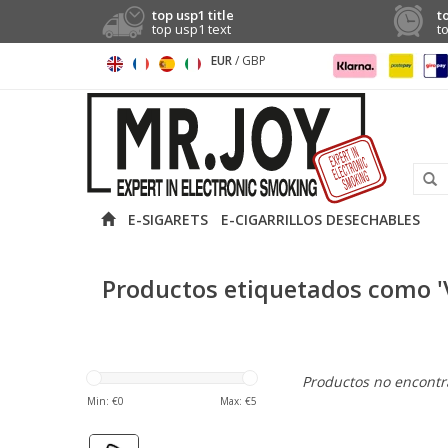
top usp1 title
t
top usp1 text
t
EUR
/
GBP
E-SIGARETS
E-CIGARRILLOS DESECHABLES
Productos etiquetados como '
Productos no encontra
Min: €
0
Max: €
5