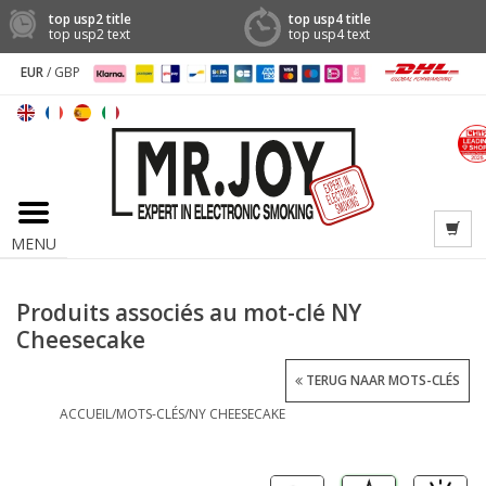
top usp2 title
top usp4 title
top usp2 text
top usp4 text
EUR
/
GBP
MENU
Produits associés au mot-clé NY
Cheesecake
TERUG NAAR MOTS-CLÉS
ACCUEIL
/
MOTS-CLÉS
/
NY CHEESECAKE