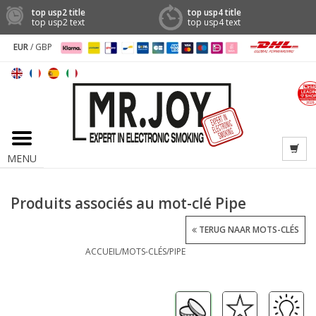
top usp2 title
top usp4 title
top usp2 text
top usp4 text
EUR
/
GBP
MENU
Produits associés au mot-clé Pipe
TERUG NAAR MOTS-CLÉS
ACCUEIL
/
MOTS-CLÉS
/
PIPE