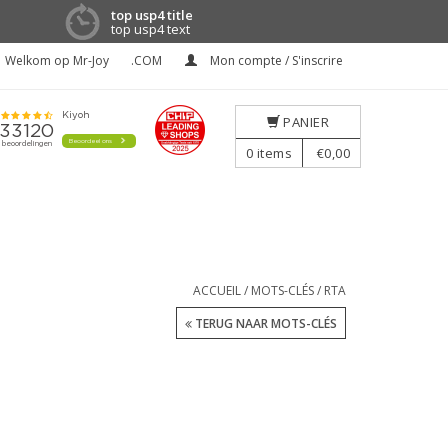
top usp4 title
top usp4 text
Welkom op Mr-Joy
.COM
Mon compte / S'inscrire
PANIER
0
items
€0,00
ACCUEIL
/
MOTS-CLÉS
/
RTA
TERUG NAAR MOTS-CLÉS