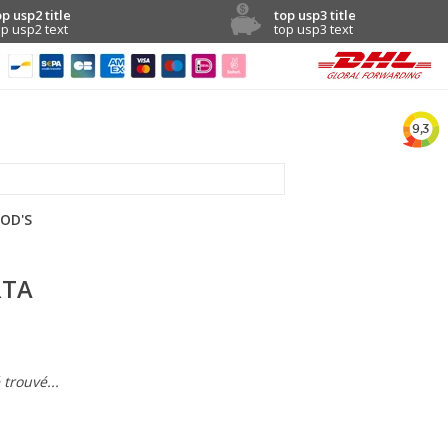
op usp2 title
top usp3 title
op usp2 text
top usp3 text
OD'S
RTA
trouvé...