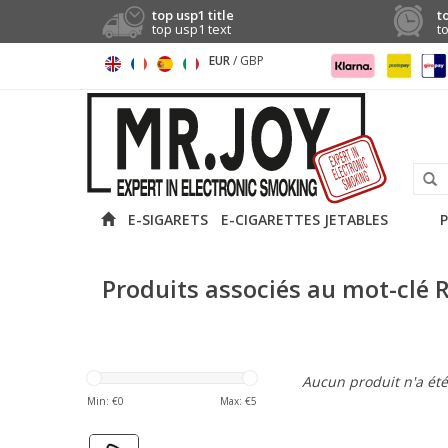
top usp1 title
t
top usp1 text
t
EUR
/
GBP
E-SIGARETS
E-CIGARETTES JETABLES
P
Produits associés au mot-clé 
Aucun produit n'a été 
Min: €
0
Max: €
5