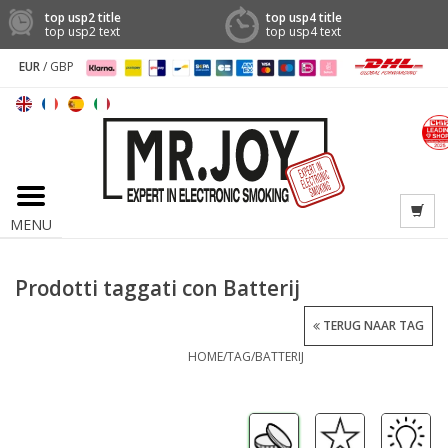
top usp2 title
top usp4 title
top usp2 text
top usp4 text
EUR
/
GBP
MENU
Prodotti taggati con Batterij
TERUG NAAR TAG
HOME
/
TAG
/
BATTERIJ