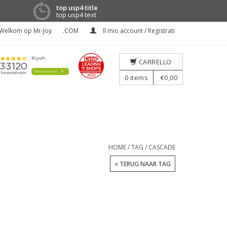
top usp4 title
top usp4 text
Welkom op Mr-Joy
.COM
Il mio account / Registrati
CARRELLO
0
items
€0,00
HOME
/
TAG
/
CASCADE
TERUG NAAR TAG