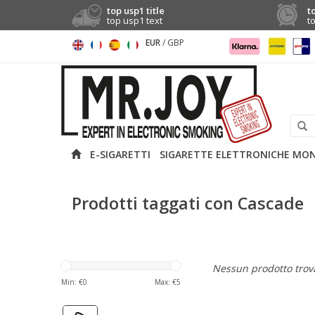
top usp1 title
t
top usp1 text
t
EUR
/
GBP
E-SIGARETTI
SIGARETTE ELETTRONICHE MO
Prodotti taggati con Cascade
Nessun prodotto trova
Min: €
0
Max: €
5