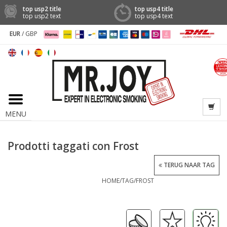
top usp2 title
top usp4 title
top usp2 text
top usp4 text
EUR
/
GBP
MENU
Prodotti taggati con Frost
TERUG NAAR TAG
HOME
/
TAG
/
FROST