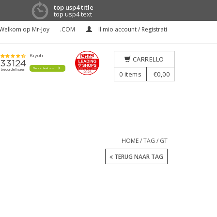
top usp4 title
top usp4 text
Welkom op Mr-Joy
.COM
Il mio account / Registrati
CARRELLO
0
items
€0,00
HOME
/
TAG
/
GT
TERUG NAAR TAG