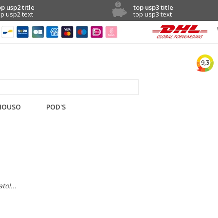
op usp2 title
top usp3 title
op usp2 text
top usp3 text
NOUSO
POD'S
to!...