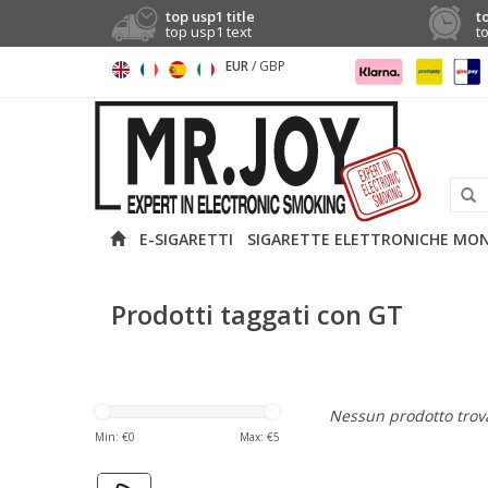
top usp1 title
t
top usp1 text
t
EUR
/
GBP
E-SIGARETTI
SIGARETTE ELETTRONICHE MO
Prodotti taggati con GT
Nessun prodotto trova
Min: €
0
Max: €
5