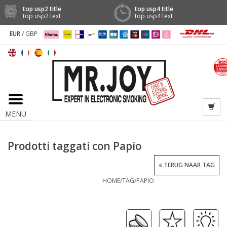
top usp2 title
top usp4 title
top usp2 text
top usp4 text
EUR
/
GBP
MENU
Prodotti taggati con Papio
TERUG NAAR TAG
HOME
/
TAG
/
PAPIO