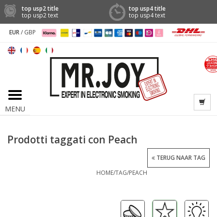
top usp2 title
top usp4 title
top usp2 text
top usp4 text
EUR
/
GBP
MENU
Prodotti taggati con Peach
TERUG NAAR TAG
HOME
/
TAG
/
PEACH