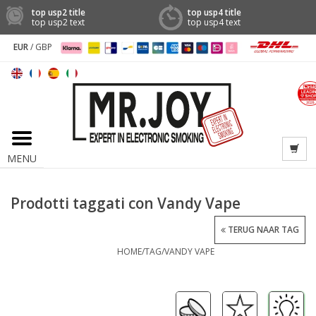
top usp2 title
top usp4 title
top usp2 text
top usp4 text
EUR
/
GBP
MENU
Prodotti taggati con Vandy Vape
TERUG NAAR TAG
HOME
/
TAG
/
VANDY VAPE