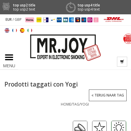
top usp2 title
top usp4 title
top usp2 text
top usp4 text
EUR
/
GBP
MENU
Prodotti taggati con Yogi
TERUG NAAR TAG
HOME
/
TAG
/
YOGI