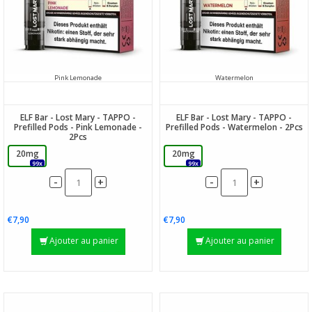
Pink Lemonade
Watermelon
ELF Bar - Lost Mary - TAPPO -
ELF Bar - Lost Mary - TAPPO -
Prefilled Pods - Pink Lemonade -
Prefilled Pods - Watermelon - 2Pcs
2Pcs
20mg
20mg
99x
99x
-
-
+
+
€7,90
€7,90
Ajouter au panier
Ajouter au panier