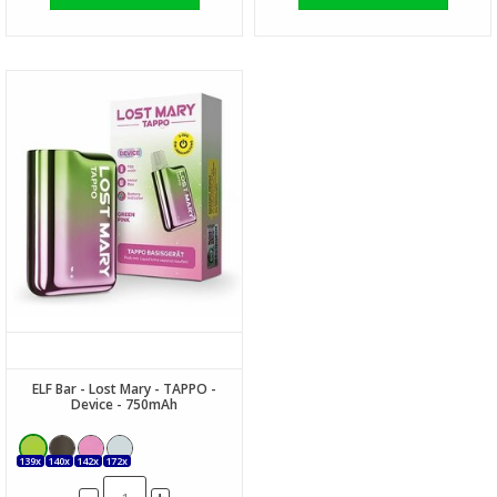
ELF Bar - Lost Mary - TAPPO -
Device - 750mAh
139x
140x
142x
172x
-