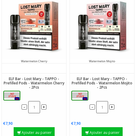
Watermelon Cherry
Watermelon Mojito
ELF Bar - Lost Mary - TAPPO -
ELF Bar - Lost Mary - TAPPO -
Prefilled Pods - Watermelon Cherry
Prefilled Pods - Watermelon Mojito
- 2Pcs
- 2Pcs
20mg
20mg
0x
0x
-
-
+
+
€7,90
€7,90
Ajouter au panier
Ajouter au panier