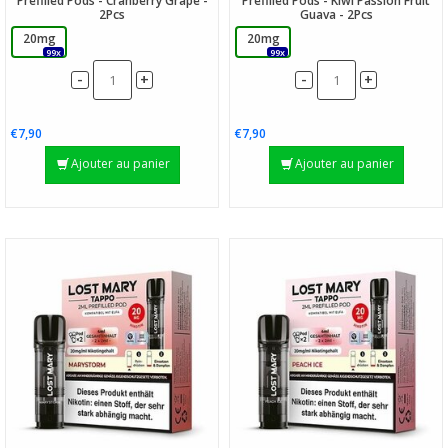
Prefilled Pods - Cranberry Grape -
Prefilled Pods - Kiwi Passion Fruit
2Pcs
Guava - 2Pcs
20mg
20mg
99x
99x
-
-
+
+
€7,90
€7,90
Ajouter au panier
Ajouter au panier