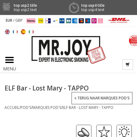
top usp2 title
top usp4 title
top usp2 text
top usp4 text
EUR
/
GBP
MENU
ELF Bar - Lost Mary - TAPPO
TERUG NAAR MARQUES POD'S
ACCUEIL
/
POD'S
/
MARQUES POD'S
/
ELF BAR - LOST MARY - TAPPO