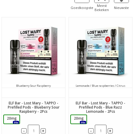
Meest
Goedkoopste
Nieuwste
Bekeken
Blueberry Sour Raspberry
Lemonade / Blue raspberries / Citrus
ELF Bar - Lost Mary - TAPPO -
ELF Bar - Lost Mary - TAPPO -
Prefilled Pods - Blueberry Sour
Prefilled Pods - Blue Razz
Raspberry - 2Pcs
Lemonade - 2Pcs
20mg
20mg
99x
99x
-
-
+
+