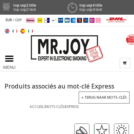
top usp2 title
top usp4 title
top usp2 text
top usp4 text
EUR
/
GBP
MENU
Produits associés au mot-clé Express
TERUG NAAR MOTS-CLÉS
ACCUEIL
/
MOTS-CLÉS
/
EXPRESS