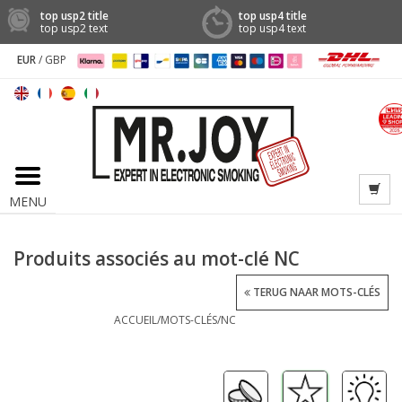
top usp2 title
top usp4 title
top usp2 text
top usp4 text
EUR
/
GBP
MENU
Produits associés au mot-clé NC
TERUG NAAR MOTS-CLÉS
ACCUEIL
/
MOTS-CLÉS
/
NC