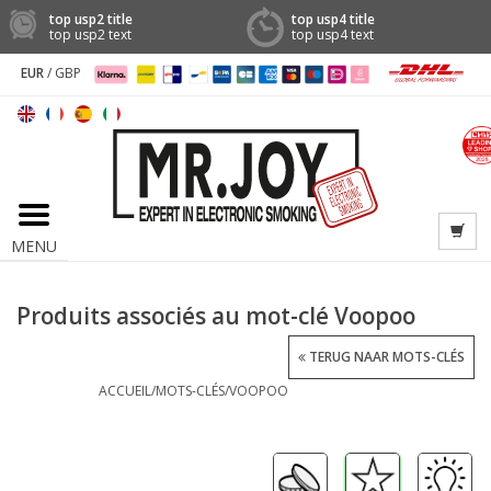
top usp2 title
top usp4 title
top usp2 text
top usp4 text
EUR
/
GBP
MENU
Produits associés au mot-clé Voopoo
TERUG NAAR MOTS-CLÉS
ACCUEIL
/
MOTS-CLÉS
/
VOOPOO