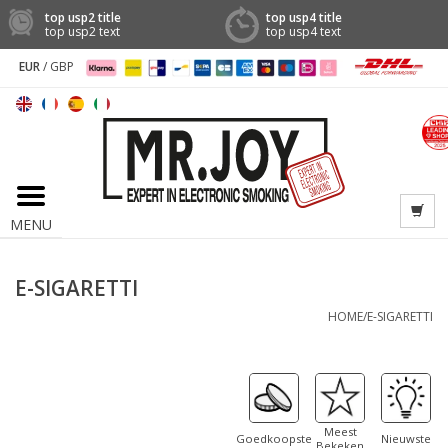
top usp2 title
top usp4 title
top usp2 text
top usp4 text
EUR
/
GBP
MENU
E-SIGARETTI
HOME
/
E-SIGARETTI
Meest
Goedkoopste
Nieuwste
Bekeken