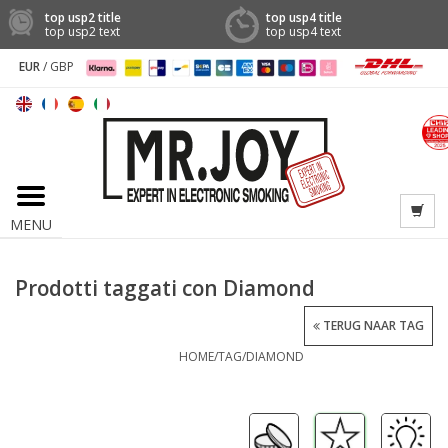
top usp2 title
top usp4 title
top usp2 text
top usp4 text
EUR
/
GBP
MENU
Prodotti taggati con Diamond
TERUG NAAR TAG
HOME
/
TAG
/
DIAMOND