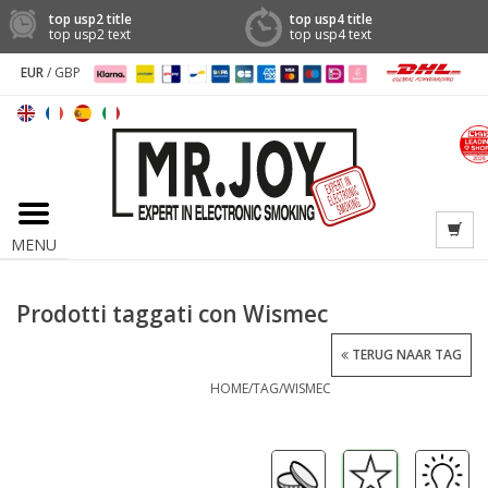
top usp2 title
top usp4 title
top usp2 text
top usp4 text
EUR
/
GBP
MENU
Prodotti taggati con Wismec
TERUG NAAR TAG
HOME
/
TAG
/
WISMEC