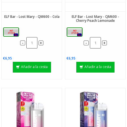
ELF Bar - Lost Mary - QM600 - Cola
ELF Bar - Lost Mary - QM600 -
Cherry Peach Lemonade
20mg
20mg
0x
0x
-
-
+
+
€6,95
€6,95
Añadir a la cesta
Añadir a la cesta