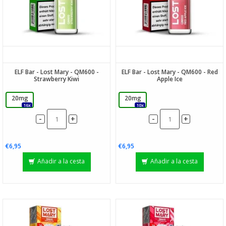
ELF Bar - Lost Mary - QM600 -
ELF Bar - Lost Mary - QM600 - Red
Strawberry Kiwi
Apple Ice
20mg
20mg
16x
10x
-
-
+
+
€6,95
€6,95
Añadir a la cesta
Añadir a la cesta