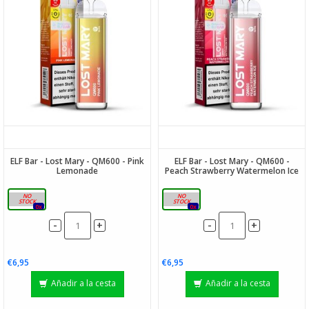
ELF Bar - Lost Mary - QM600 - Pink
ELF Bar - Lost Mary - QM600 -
Lemonade
Peach Strawberry Watermelon Ice
20mg
20mg
0x
0x
-
-
+
+
€6,95
€6,95
Añadir a la cesta
Añadir a la cesta