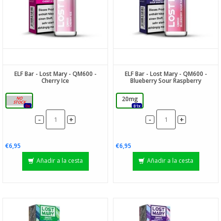
ELF Bar - Lost Mary - QM600 -
ELF Bar - Lost Mary - QM600 -
Cherry Ice
Blueberry Sour Raspberry
20mg
20mg
0x
81x
-
-
+
+
€6,95
€6,95
Añadir a la cesta
Añadir a la cesta