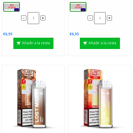
20mg
20mg
0x
0x
-
-
+
+
€6,95
€6,95
Añadir a la cesta
Añadir a la cesta