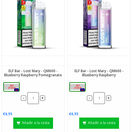
ELF Bar - Lost Mary - QM600 -
ELF Bar - Lost Mary - QM600 -
Blueberry Raspberry Pomegranate
Blueberry Raspberry
20mg
20mg
0x
0x
-
-
+
+
€6,95
€6,95
Añadir a la cesta
Añadir a la cesta