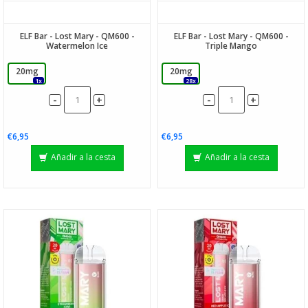
ELF Bar - Lost Mary - QM600 -
ELF Bar - Lost Mary - QM600 -
Watermelon Ice
Triple Mango
20mg
20mg
1x
28x
-
-
+
+
€6,95
€6,95
Añadir a la cesta
Añadir a la cesta