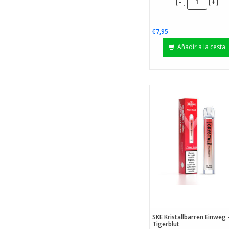
-
+
€7,95
Añadir a la cesta
SKE Kristallbarren Einweg 
Tigerblut