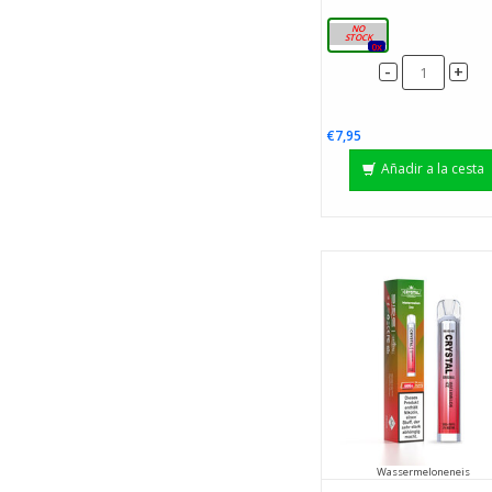
20 mg
0x
-
+
€7,95
Añadir a la cesta
Wassermeloneneis