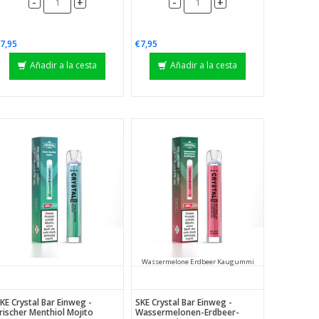
-
-
+
+
7,95
€7,95
Añadir a la cesta
Añadir a la cesta
Wassermelone Erdbeer Kaugummi
KE Crystal Bar Einweg -
SKE Crystal Bar Einweg -
rischer Menthiol Mojito
Wassermelonen-Erdbeer-