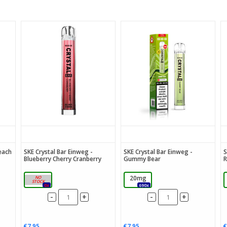
each
SKE Crystal Bar Einweg -
SKE Crystal Bar Einweg -
S
Blueberry Cherry Cranberry
Gummy Bear
R
20mg
20mg
0x
690x
-
-
+
+
€7,95
€7,95
€