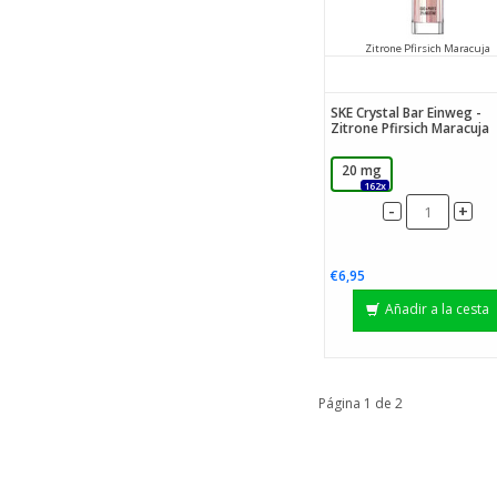
Zitrone Pfirsich Maracuja
SKE Crystal Bar Einweg -
Zitrone Pfirsich Maracuja
20 mg
162x
-
+
€6,95
Añadir a la cesta
Página 1 de 2