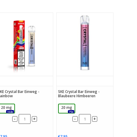
KE Crystal Bar Einweg -
SKE Crystal Bar Einweg -
ainbow
Blaubeere Himbeeren
20 mg
20 mg
344x
75x
-
-
+
+
7,95
€7,95