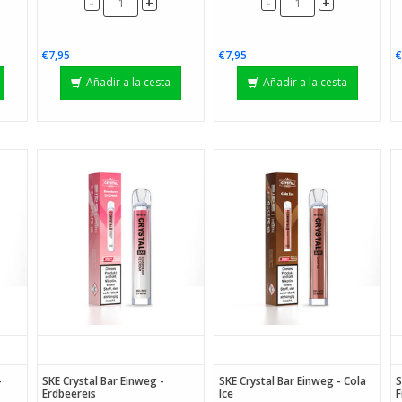
-
-
+
+
€7,95
€7,95
€
Añadir a la cesta
Añadir a la cesta
-
SKE Crystal Bar Einweg -
SKE Crystal Bar Einweg - Cola
S
Erdbeereis
Ice
F