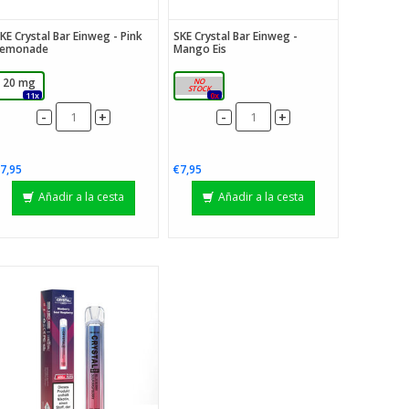
KE Crystal Bar Einweg - Pink
SKE Crystal Bar Einweg -
Lemonade
Mango Eis
20 mg
20 mg
11x
0x
-
-
+
+
7,95
€7,95
Añadir a la cesta
Añadir a la cesta