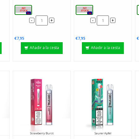
20 mg
20 mg
0x
0x
-
-
+
+
€7,95
€7,95
€
Añadir a la cesta
Añadir a la cesta
Strawberry Burst
Saurer Apfel