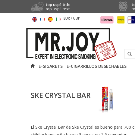
top usp1 title
t
top usp1 text
t
EUR
/
GBP
E-SIGARETS
E-CIGARRILLOS DESECHABLES
SKE CRYSTAL BAR
El Ske Crystal Bar de Ske Crystal es bueno para 700 ca
childlock necesita heave 3 veces en 1,5 segundos.