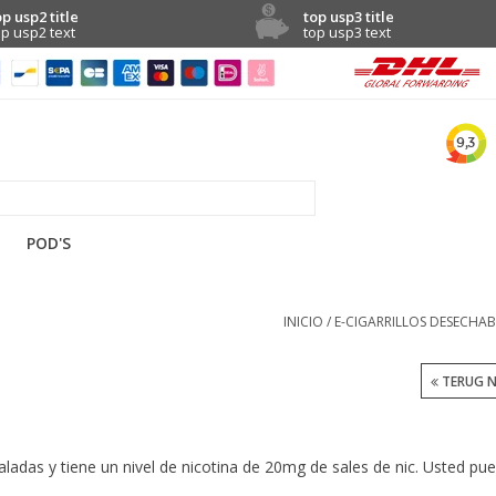
op usp2 title
top usp3 title
op usp2 text
top usp3 text
POD'S
INICIO
/
E-CIGARRILLOS DESECHAB
TERUG N
ladas y tiene un nivel de nicotina de 20mg de sales de nic. Usted pued