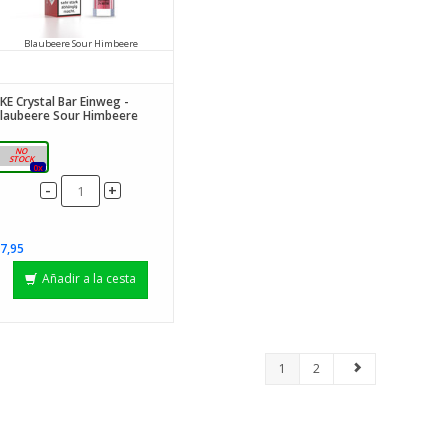
Blaubeere Sour Himbeere
KE Crystal Bar Einweg -
laubeere Sour Himbeere
20 mg
0x
-
+
7,95
Añadir a la cesta
1
2