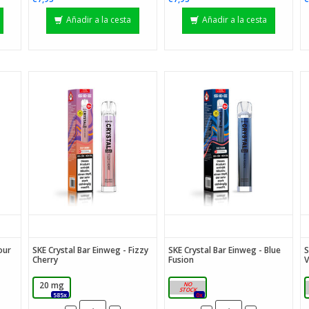
Añadir a la cesta
Añadir a la cesta
our
SKE Crystal Bar Einweg - Fizzy
SKE Crystal Bar Einweg - Blue
S
Cherry
Fusion
V
20 mg
20 mg
585x
0x