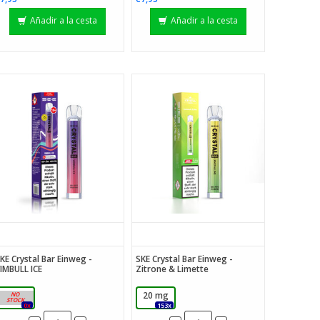
Añadir a la cesta
Añadir a la cesta
KE Crystal Bar Einweg -
SKE Crystal Bar Einweg -
IMBULL ICE
Zitrone & Limette
20 mg
20 mg
0x
153x