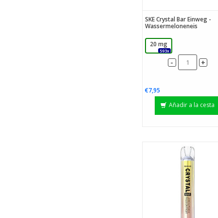
SKE Crystal Bar Einweg -
Wassermeloneneis
20 mg
593x
-
+
€7,95
Añadir a la cesta