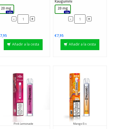
Kaugummi
20 mg
20 mg
143x
10x
-
-
+
+
7,95
€7,95
Añadir a la cesta
Añadir a la cesta
Pink Lemonade
Mango Eis