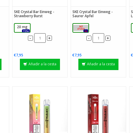
SKE Crystal Bar Einweg -
SKE Crystal Bar Einweg -
S
Strawberry Burst
Saurer Apfel
20 mg
20 mg
725x
0x
-
-
+
+
€7,95
€7,95
€
Añadir a la cesta
Añadir a la cesta