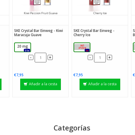
Kiwi Passion Fruit Guava
Cherry Ice
SKE Crystal Bar Einweg - Kiwi
SKE Crystal Bar Einweg -
S
Maracuja Guave
Cherry Ice
B
20 mg
20 mg
51x
0x
-
-
+
+
€7,95
€7,95
€
Añadir a la cesta
Añadir a la cesta
Categorías