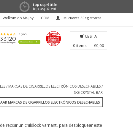
top usp4 title
top usp4 text
Welkom op Mr-Joy
.COM
Mi cuenta / Registrarse
CESTA
0
items
€0,00
LES
/
MARCAS DE CIGARRILLOS ELECTRÓNICOS DESECHABLES
/
SKE CRYSTAL BAR
AAR MARCAS DE CIGARRILLOS ELECTRÓNICOS DESECHABLES
e recibir un childlock varriant, para desbloquear este