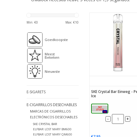
Min: €
0
Max: €
10
Goedkoopste
Meest
Bekeken
Nieuwste
SKE Crystal Bar Einweg - P
E-SIGARETS
Ice
E-CIGARRILLOS DESECHABLES
20mg
MARCAS DE CIGARRILLOS
0x
ELECTRÓNICOS DESECHABLES
-
+
SKE CRYSTAL BAR
ELFBAR LOST MARY BM600
ELFBAR LOST MARY QM600
€7,95