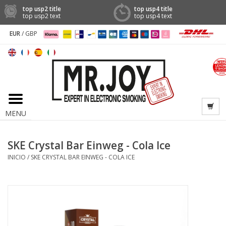
top usp2 title
top usp4 title
top usp2 text
top usp4 text
EUR
/
GBP
MENU
SKE Crystal Bar Einweg - Cola Ice
INICIO
/
SKE CRYSTAL BAR EINWEG - COLA ICE