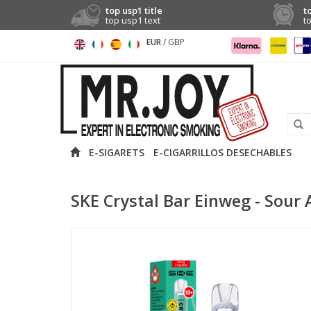
top usp1 title
t
top usp1 text
t
EUR
/
GBP
E-SIGARETS
E-CIGARRILLOS DESECHABLES
SKE Crystal Bar Einweg - Sour