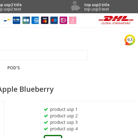
op usp2 title
top usp3 title
op usp2 text
top usp3 text
POD'S
 Apple Blueberry
product usp 1
product usp 2
product usp 3
product usp 4