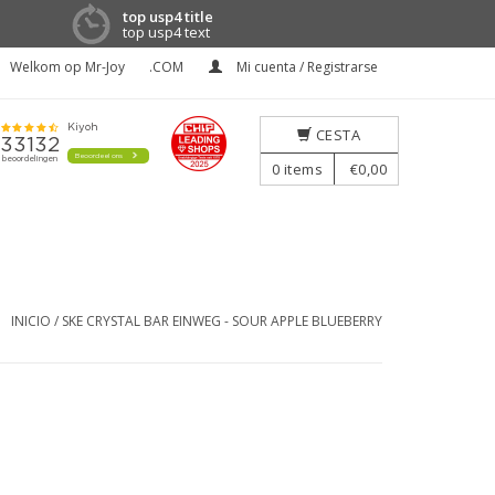
top usp4 title
top usp4 text
Welkom op Mr-Joy
.COM
Mi cuenta / Registrarse
CESTA
0
items
€0,00
INICIO
/
SKE CRYSTAL BAR EINWEG - SOUR APPLE BLUEBERRY