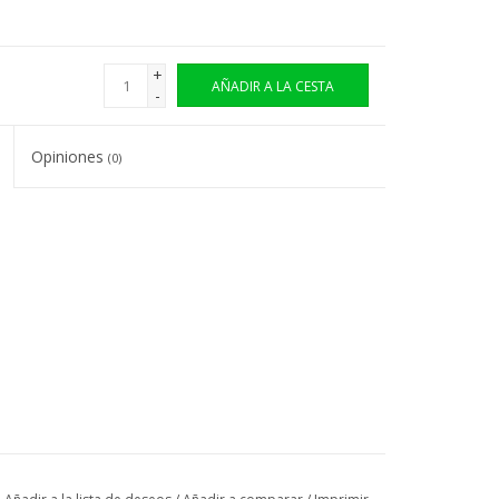
+
AÑADIR A LA CESTA
-
Opiniones
(0)