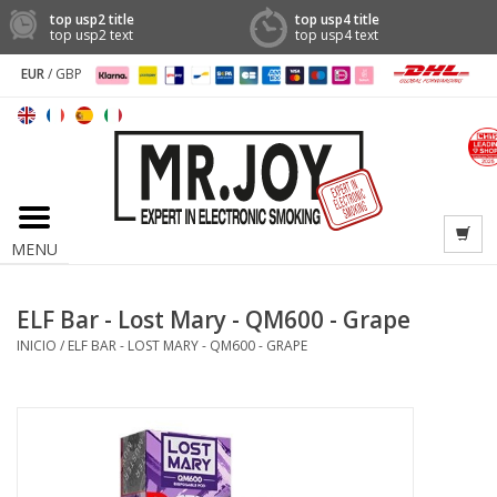
top usp2 title
top usp4 title
top usp2 text
top usp4 text
EUR
/
GBP
MENU
ELF Bar - Lost Mary - QM600 - Grape
INICIO
/
ELF BAR - LOST MARY - QM600 - GRAPE