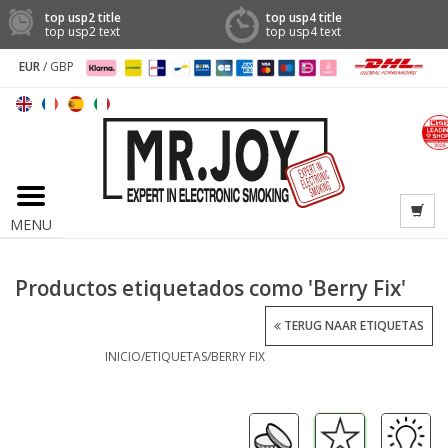
top usp2 title
top usp4 title
top usp2 text
top usp4 text
EUR
/
GBP
MENU
Productos etiquetados como 'Berry Fix'
TERUG NAAR ETIQUETAS
INICIO
/
ETIQUETAS
/
BERRY FIX