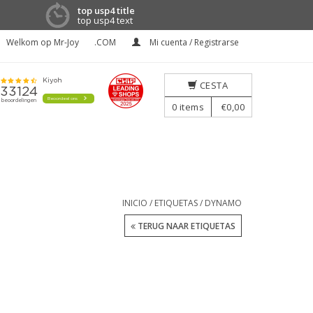
top usp4 title
top usp4 text
Welkom op Mr-Joy
.COM
Mi cuenta / Registrarse
CESTA
0
items
€0,00
INICIO
/
ETIQUETAS
/
DYNAMO
TERUG NAAR ETIQUETAS