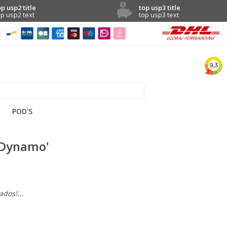
op usp2 title
top usp3 title
op usp2 text
top usp3 text
POD'S
'Dynamo'
dos!...