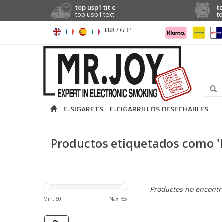
top usp1 title
t
top usp1 text
t
EUR
/
GBP
E-SIGARETS
E-CIGARRILLOS DESECHABLES
Productos etiquetados como 
Productos no encontra
Min: €
0
Max: €
5