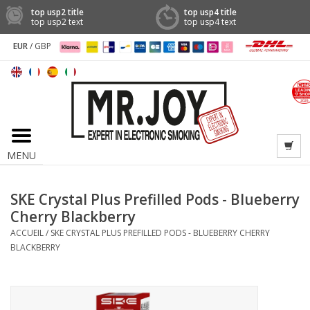
top usp2 title
top usp4 title
top usp2 text
top usp4 text
EUR
/
GBP
MENU
SKE Crystal Plus Prefilled Pods - Blueberry
Cherry Blackberry
ACCUEIL
/
SKE CRYSTAL PLUS PREFILLED PODS - BLUEBERRY CHERRY
BLACKBERRY