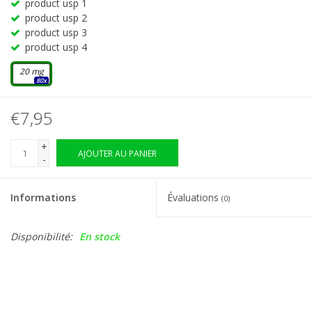
product usp 1
product usp 2
product usp 3
product usp 4
20 mg
80x
€7,95
+
AJOUTER AU PANIER
-
Informations
Évaluations
(0)
Disponibilité:
En stock