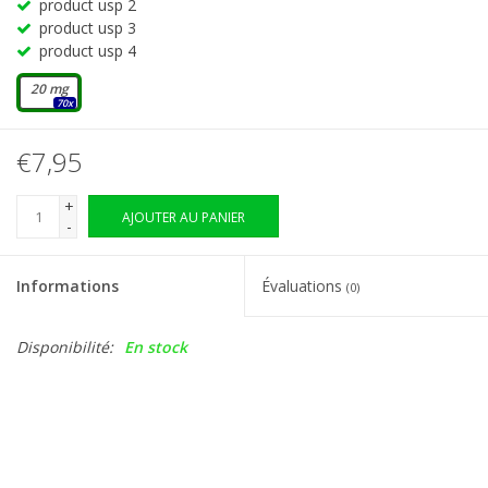
product usp 2
product usp 3
product usp 4
20 mg
70x
€7,95
+
AJOUTER AU PANIER
-
Informations
Évaluations
(0)
Disponibilité:
En stock