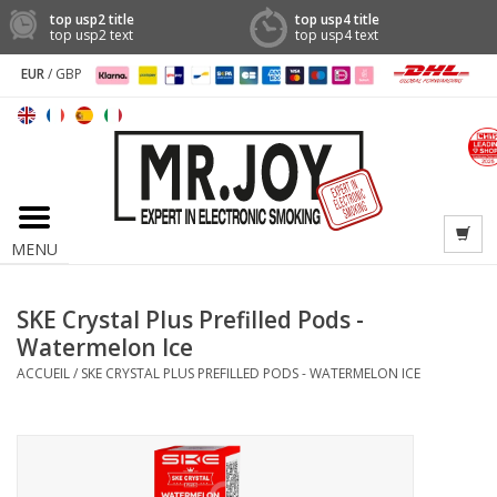
top usp2 title
top usp4 title
top usp2 text
top usp4 text
EUR
/
GBP
MENU
SKE Crystal Plus Prefilled Pods -
Watermelon Ice
ACCUEIL
/
SKE CRYSTAL PLUS PREFILLED PODS - WATERMELON ICE