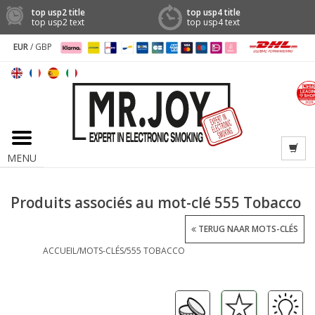
top usp2 title
top usp4 title
top usp2 text
top usp4 text
EUR
/
GBP
MENU
Produits associés au mot-clé 555 Tobacco
TERUG NAAR MOTS-CLÉS
ACCUEIL
/
MOTS-CLÉS
/
555 TOBACCO