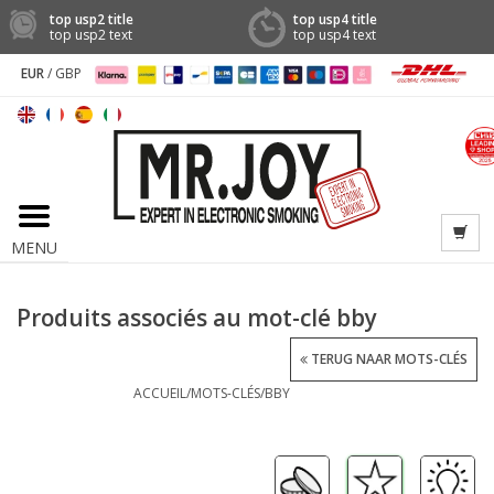
top usp2 title
top usp4 title
top usp2 text
top usp4 text
EUR
/
GBP
MENU
Produits associés au mot-clé bby
TERUG NAAR MOTS-CLÉS
ACCUEIL
/
MOTS-CLÉS
/
BBY