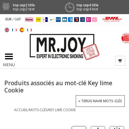
top usp2 title
top usp4 title
top usp2 text
top usp4 text
EUR
/
GBP
MENU
Produits associés au mot-clé Key lime
Cookie
TERUG NAAR MOTS-CLÉS
ACCUEIL
/
MOTS-CLÉS
/
KEY LIME COOKIE