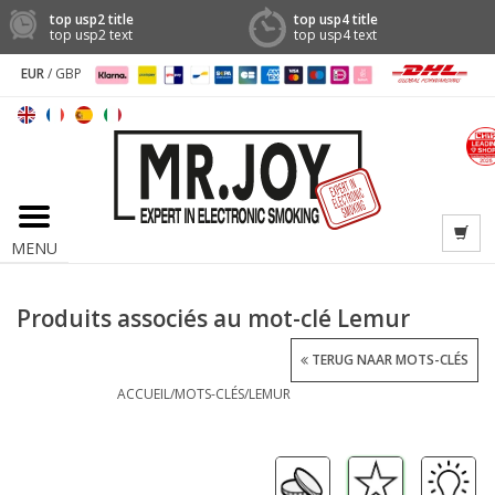
top usp2 title
top usp4 title
top usp2 text
top usp4 text
EUR
/
GBP
MENU
Produits associés au mot-clé Lemur
TERUG NAAR MOTS-CLÉS
ACCUEIL
/
MOTS-CLÉS
/
LEMUR