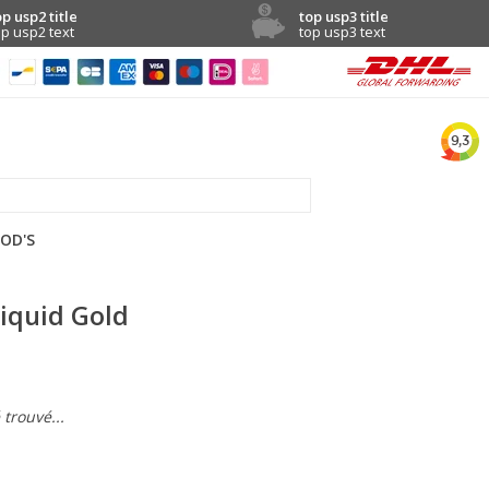
op usp2 title
top usp3 title
op usp2 text
top usp3 text
OD'S
Liquid Gold
trouvé...