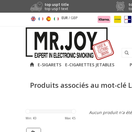
top usp1 title
t
top usp1 text
t
EUR
/
GBP
E-SIGARETS
E-CIGARETTES JETABLES
P
Produits associés au mot-clé 
Aucun produit n'a été 
Min: €
0
Max: €
5