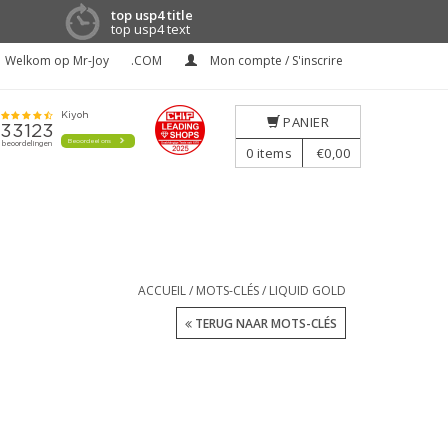
top usp4 title
top usp4 text
Welkom op Mr-Joy
.COM
Mon compte / S'inscrire
PANIER
0
items
€0,00
ACCUEIL
/
MOTS-CLÉS
/
LIQUID GOLD
TERUG NAAR MOTS-CLÉS