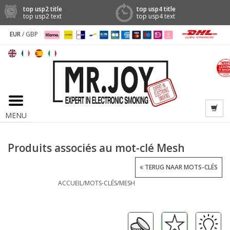
top usp2 title
top usp4 title
top usp2 text
top usp4 text
EUR
/
GBP
MENU
Produits associés au mot-clé Mesh
TERUG NAAR MOTS-CLÉS
ACCUEIL
/
MOTS-CLÉS
/
MESH