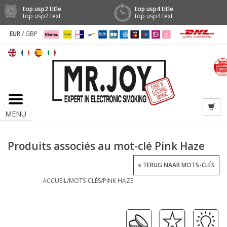
top usp2 title
top usp4 title
top usp2 text
top usp4 text
EUR
/
GBP
MENU
Produits associés au mot-clé Pink Haze
TERUG NAAR MOTS-CLÉS
ACCUEIL
/
MOTS-CLÉS
/
PINK HAZE