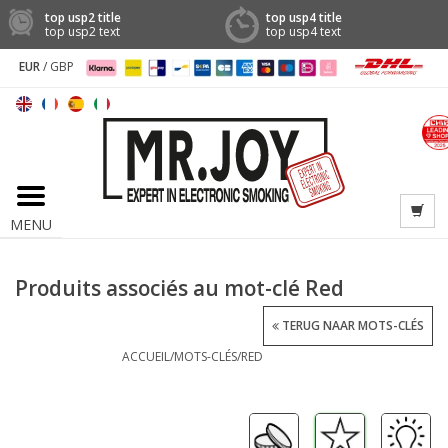
top usp2 title
top usp4 title
top usp2 text
top usp4 text
EUR
/
GBP
MENU
Produits associés au mot-clé Red
TERUG NAAR MOTS-CLÉS
ACCUEIL
/
MOTS-CLÉS
/
RED