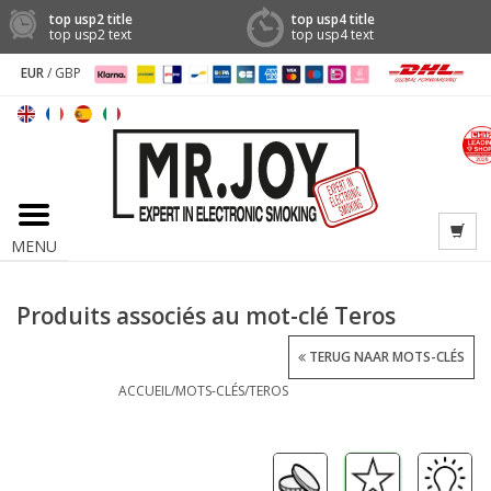
top usp2 title
top usp4 title
top usp2 text
top usp4 text
EUR
/
GBP
MENU
Produits associés au mot-clé Teros
TERUG NAAR MOTS-CLÉS
ACCUEIL
/
MOTS-CLÉS
/
TEROS