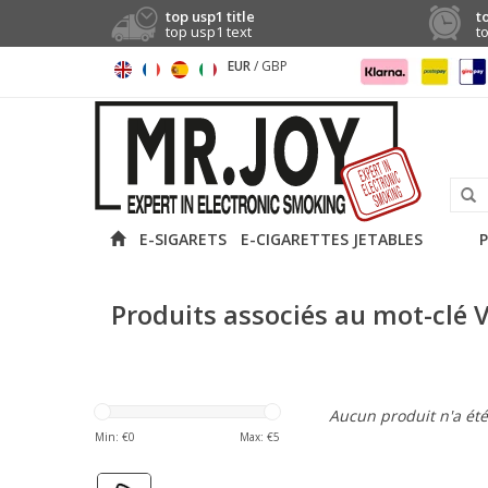
top usp1 title
t
top usp1 text
t
EUR
/
GBP
E-SIGARETS
E-CIGARETTES JETABLES
P
Produits associés au mot-clé 
Aucun produit n'a été 
Min: €
0
Max: €
5