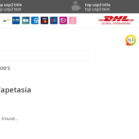
op usp2 title
top usp3 title
op usp2 text
top usp3 text
OD'S
Vapetasia
trouvé...