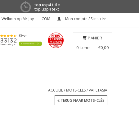
top usp4 title
top usp4 text
Welkom op Mr-Joy
.COM
Mon compte / S'inscrire
PANIER
0
items
€0,00
ACCUEIL
/
MOTS-CLÉS
/
VAPETASIA
TERUG NAAR MOTS-CLÉS