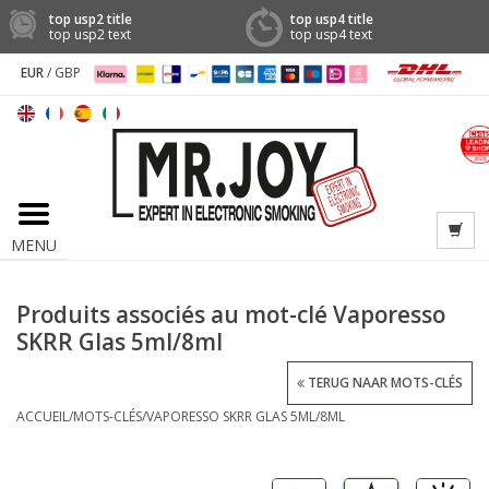
top usp2 title
top usp4 title
top usp2 text
top usp4 text
EUR
/
GBP
MENU
Produits associés au mot-clé Vaporesso
SKRR Glas 5ml/8ml
TERUG NAAR MOTS-CLÉS
ACCUEIL
/
MOTS-CLÉS
/
VAPORESSO SKRR GLAS 5ML/8ML