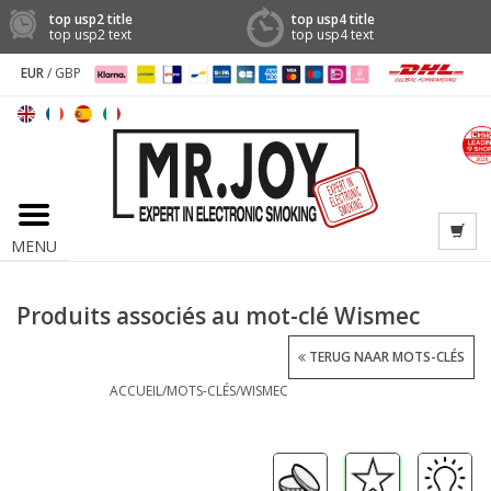
top usp2 title
top usp4 title
top usp2 text
top usp4 text
EUR
/
GBP
MENU
Produits associés au mot-clé Wismec
TERUG NAAR MOTS-CLÉS
ACCUEIL
/
MOTS-CLÉS
/
WISMEC