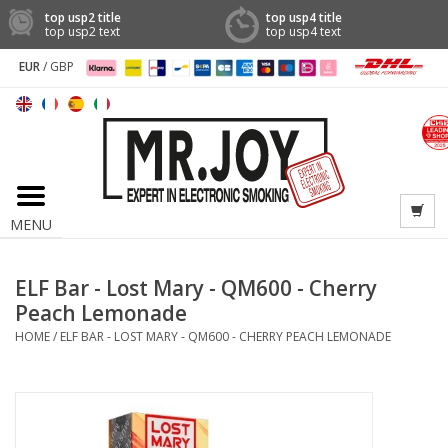
top usp2 title
top usp4 title
top usp2 text
top usp4 text
EUR
/
GBP
MENU
ELF Bar - Lost Mary - QM600 - Cherry
Peach Lemonade
HOME
/
ELF BAR - LOST MARY - QM600 - CHERRY PEACH LEMONADE